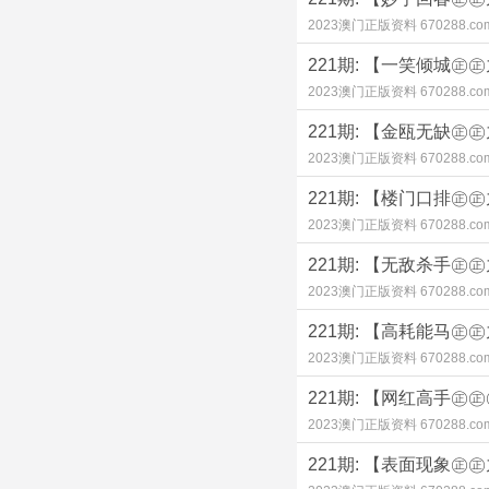
2023澳门正版资料 670288.co
221期: 【一笑倾城㊣
2023澳门正版资料 670288.co
221期: 【金瓯无缺㊣
2023澳门正版资料 670288.co
221期: 【楼门口排㊣
2023澳门正版资料 670288.co
221期: 【无敌杀手㊣
2023澳门正版资料 670288.co
221期: 【高耗能马㊣
2023澳门正版资料 670288.co
221期: 【网红高手㊣
2023澳门正版资料 670288.co
221期: 【表面现象㊣