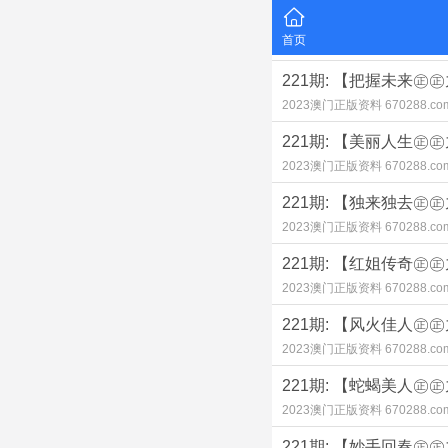
首页
221期: 【把握未来㊣
2023澳门正版资料 670288.co
221期: 【美丽人生㊣
2023澳门正版资料 670288.co
221期: 【独来独去㊣
2023澳门正版资料 670288.co
221期: 【红姐传奇㊣
2023澳门正版资料 670288.co
221期: 【风火佳人㊣
2023澳门正版资料 670288.co
221期: 【蛇蝎美人㊣
2023澳门正版资料 670288.co
221期: 【妙手回春㊣