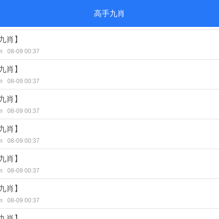
高手九肖
㊣九肖】
m
08-09 00:37
㊣九肖】
m
08-09 00:37
㊣九肖】
m
08-09 00:37
㊣九肖】
m
08-09 00:37
㊣九肖】
m
08-09 00:37
㊣九肖】
m
08-09 00:37
㊣九肖】