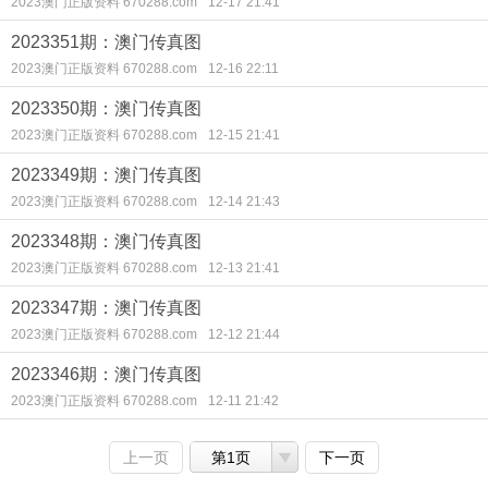
2023澳门正版资料 670288.com
12-17 21:41
2023351期：澳门传真图
2023澳门正版资料 670288.com
12-16 22:11
2023350期：澳门传真图
2023澳门正版资料 670288.com
12-15 21:41
2023349期：澳门传真图
2023澳门正版资料 670288.com
12-14 21:43
2023348期：澳门传真图
2023澳门正版资料 670288.com
12-13 21:41
2023347期：澳门传真图
2023澳门正版资料 670288.com
12-12 21:44
2023346期：澳门传真图
2023澳门正版资料 670288.com
12-11 21:42
上一页
第1页
下一页