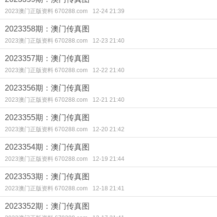
2023澳门正版资料 670288.com
12-24 21:39
2023358期：澳门传真图
2023澳门正版资料 670288.com
12-23 21:40
2023357期：澳门传真图
2023澳门正版资料 670288.com
12-22 21:40
2023356期：澳门传真图
2023澳门正版资料 670288.com
12-21 21:40
2023355期：澳门传真图
2023澳门正版资料 670288.com
12-20 21:42
2023354期：澳门传真图
2023澳门正版资料 670288.com
12-19 21:44
2023353期：澳门传真图
2023澳门正版资料 670288.com
12-18 21:41
2023352期：澳门传真图