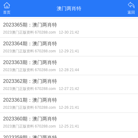
澳门两肖特
首页
返回
2023365期：澳门两肖特
2023澳门正版资料 670288.com
12-30 21:42
2023364期：澳门两肖特
2023澳门正版资料 670288.com
12-29 21:41
2023363期：澳门两肖特
2023澳门正版资料 670288.com
12-28 21:44
2023362期：澳门两肖特
2023澳门正版资料 670288.com
12-27 21:42
2023361期：澳门两肖特
2023澳门正版资料 670288.com
12-26 21:41
2023360期：澳门两肖特
2023澳门正版资料 670288.com
12-25 21:41
2023359期：澳门两肖特