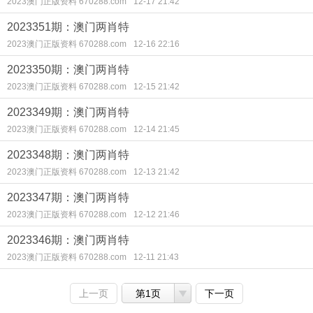
2023澳门正版资料 670288.com
12-17 21:42
2023351期：澳门两肖特
2023澳门正版资料 670288.com
12-16 22:16
2023350期：澳门两肖特
2023澳门正版资料 670288.com
12-15 21:42
2023349期：澳门两肖特
2023澳门正版资料 670288.com
12-14 21:45
2023348期：澳门两肖特
2023澳门正版资料 670288.com
12-13 21:42
2023347期：澳门两肖特
2023澳门正版资料 670288.com
12-12 21:46
2023346期：澳门两肖特
2023澳门正版资料 670288.com
12-11 21:43
上一页
第1页
下一页