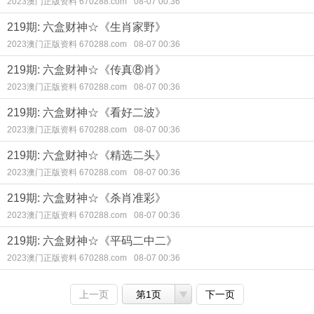
2023澳门正版资料 670288.com
08-07 00:36
219期: 六盒财神☆《生肖家野》
2023澳门正版资料 670288.com
08-07 00:36
219期: 六盒财神☆《传真⑧肖》
2023澳门正版资料 670288.com
08-07 00:36
219期: 六盒财神☆《看好二波》
2023澳门正版资料 670288.com
08-07 00:36
219期: 六盒财神☆《精选二头》
2023澳门正版资料 670288.com
08-07 00:36
219期: 六盒财神☆《杀肖准彩》
2023澳门正版资料 670288.com
08-07 00:36
219期: 六盒财神☆《平码二中二》
2023澳门正版资料 670288.com
08-07 00:36
上一页
第1页
下一页