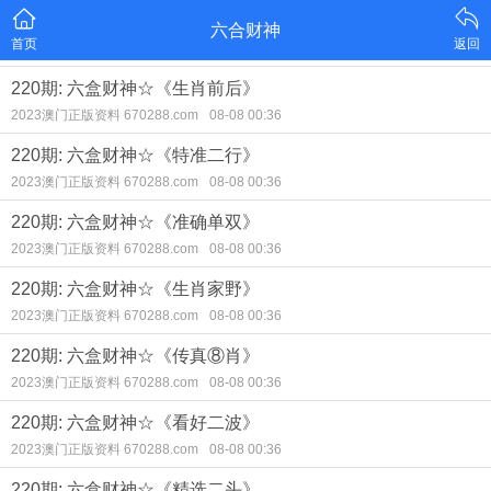
六合财神
首页
返回
220期: 六盒财神☆《生肖前后》
2023澳门正版资料 670288.com
08-08 00:36
220期: 六盒财神☆《特准二行》
2023澳门正版资料 670288.com
08-08 00:36
220期: 六盒财神☆《准确单双》
2023澳门正版资料 670288.com
08-08 00:36
220期: 六盒财神☆《生肖家野》
2023澳门正版资料 670288.com
08-08 00:36
220期: 六盒财神☆《传真⑧肖》
2023澳门正版资料 670288.com
08-08 00:36
220期: 六盒财神☆《看好二波》
2023澳门正版资料 670288.com
08-08 00:36
220期: 六盒财神☆《精选二头》