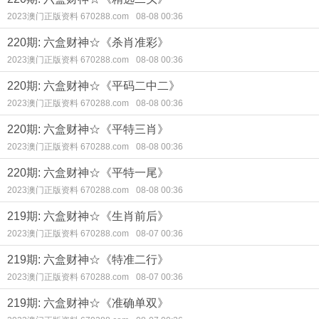
2023澳门正版资料 670288.com
08-08 00:36
220期: 六盒财神☆《杀肖准彩》
2023澳门正版资料 670288.com
08-08 00:36
220期: 六盒财神☆《平码二中二》
2023澳门正版资料 670288.com
08-08 00:36
220期: 六盒财神☆《平特三肖》
2023澳门正版资料 670288.com
08-08 00:36
220期: 六盒财神☆《平特一尾》
2023澳门正版资料 670288.com
08-08 00:36
219期: 六盒财神☆《生肖前后》
2023澳门正版资料 670288.com
08-07 00:36
219期: 六盒财神☆《特准二行》
2023澳门正版资料 670288.com
08-07 00:36
219期: 六盒财神☆《准确单双》