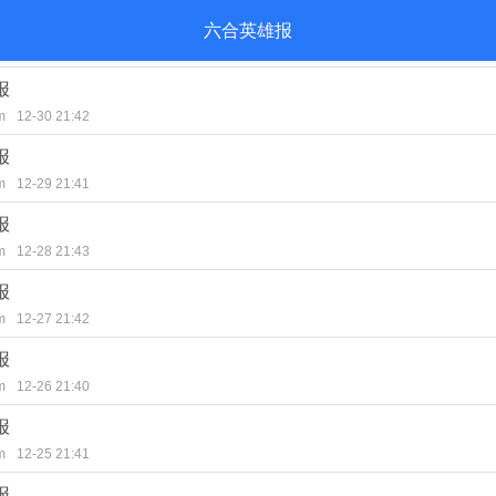
六合英雄报
报
m
12-30 21:42
报
m
12-29 21:41
报
m
12-28 21:43
报
m
12-27 21:42
报
m
12-26 21:40
报
m
12-25 21:41
报