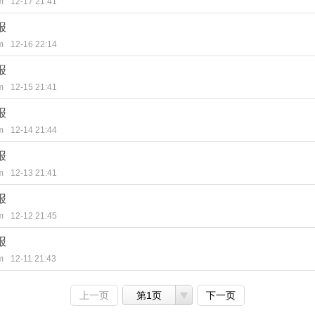
m
12-17 21:41
报
m
12-16 22:14
报
m
12-15 21:41
报
m
12-14 21:44
报
m
12-13 21:41
报
m
12-12 21:45
报
m
12-11 21:43
上一页
第1页
下一页