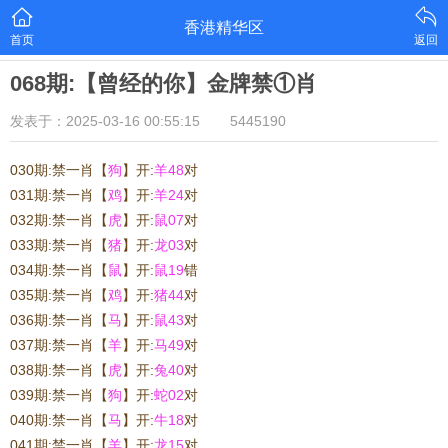
香港精华区
首页
返回
068期:【曾经的你】金牌禁①肖
发表于：2025-03-16 00:55:15
5445190
030期:禁一肖【
狗
】开:
羊48
对
031期:禁一肖【
鸡
】开:
羊24
对
032期:禁一肖【
虎
】开:
鼠07
对
033期:禁一肖【
猪
】开:
龙03
对
034期:禁一肖【
鼠
】开:
鼠19
错
035期:禁一肖【
鸡
】开:
猪44
对
036期:禁一肖【
马
】开:
鼠43
对
037期:禁一肖【
羊
】开:
马49
对
038期:禁一肖【
虎
】开:
兔40
对
039期:禁一肖【
狗
】开:
蛇02
对
040期:禁一肖
【
马
】开:
牛18
对
041期:禁一肖
【
羊
】开:
龙15
对