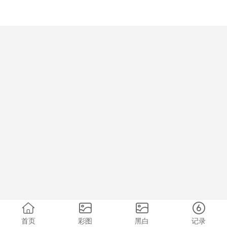
首页
彩图
黑白
记录