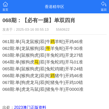
香港精华区
首页
返回
068期：【必有一腿】单双四肖
发表于：2025-03-16 00:55:13
5560622
061期:单{
马龙鼠猴
}双{牛
鸡
羊蛇
}开鸡46准
062期:单{
龙鼠猴狗
}双{
牛
羊兔蛇
}开牛30准
063期:单{
鼠猴狗虎
}双{羊兔蛇鸡
}开龙27错
064期:单{
猴狗虎
马
}双{羊兔蛇鸡
}开马01准
065期:单{鼠
猴狗虎
}双{兔蛇鸡猪
}开羊24错
066期:单{
猴狗虎龙
}双{蛇
鸡
猪牛
}开鸡46准
067期:单{
狗虎龙马
}双{蛇猪兔牛
}开鸡10错
068期:单{
虎龙马鼠
}双{猪兔牛羊
}开0000准
出处：
2023澳门正版资料