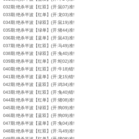
032期:绝杀半波【红双
】(开:鼠07)准!
033期:绝杀半波【红单
】(开:龙03)准!
034期:绝杀半波【绿双
】(开:鼠19)准!
035期:绝杀半波【绿单
】(开:猪44)准!
036期:绝杀半波【蓝单
】(开:鼠43)准!
037期:绝杀半波【红双
】(开:马49)准!
038期:绝杀半波【绿双
】(开:兔40)准!
039期:绝杀半波【红单
】(开:蛇02)准!
040期:绝杀半波【
红双
】(开:牛18)错!
041期:绝杀半波【蓝单
】(开:龙15)错!
042期:绝杀半波【蓝双
】(开:鸡34)准!
043期:绝杀半波【红双
】(开:兔40)错!
044期:绝杀半波【红单
】(开:猪08)准!
045期:绝杀半波【绿双
】(开:狗09)准!
046期:绝杀半波【蓝双
】(开:狗09)准!
047期:绝杀半波【蓝单
】(开:兔04)准!
048期:绝杀半波【
红双
】(开:马49)准!
049期:绝杀半波【红单
】(开:猪08)准!