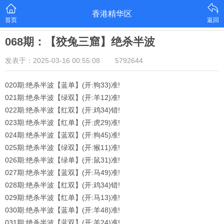
香港精华区
首页
返回
068期：【狡兔三窟】绝杀半波
发表于：2025-03-16 00:55:08
5792644
020期:绝杀半波【蓝单
】(开:狗33)准!
021期:绝杀半波【
绿双
】(开:羊12)准!
022期:绝杀半波【红双
】(开:鸡34)错!
023期:绝杀半波【红单
】(开:虎29)准!
024期:绝杀半波【蓝双
】(开:狗45)准!
025期:绝杀半波【绿双
】(开:猴11)准!
026期:绝杀半波【绿单
】(开:鼠31)准!
027期:绝杀半波【蓝双
】(开:马49)准!
028期:绝杀半波【红双
】(开:鸡34)错!
029期:绝杀半波【红单
】(开:马13)准!
030期:绝杀半波【蓝单
】(开:羊48)准!
031期:绝杀半波【蓝双
】(开:羊24)准!