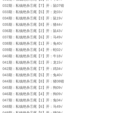
032期：私钱绝杀①尾【7】开：鼠07错
033期：私钱绝杀①尾【5】开：龙03√
034期：私钱绝杀①尾【3】开：鼠19√
035期：私钱绝杀①尾【8】开：猪44√
036期：私钱绝杀①尾【2】开：鼠43√
037期：私钱绝杀①尾【6】开：马49√
038期：私钱绝杀①尾【1】开：兔40√
039期：私钱绝杀①尾【4】开：蛇02√
040期：私钱绝杀①尾【7】开：牛18√
041期：私钱绝杀①尾【2】开：龙15√
042期：私钱绝杀①尾【7】开：鸡34√
043期：私钱绝杀①尾【5】开：兔40√
044期：私钱绝杀①尾【8】开：猪08错
045期：私钱绝杀①尾【2】开：狗09√
046期：私钱绝杀①尾【4】开：狗09√
047期：私钱绝杀①尾【1】开：兔04√
048期：私钱绝杀①尾【6】开：马49√
049期：私钱绝杀①尾【5】开：猪08√