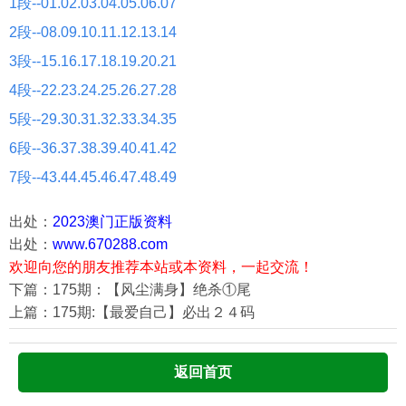
1段--01.02.03.04.05.06.07
2段--08.09.10.11.12.13.14
3段--15.16.17.18.19.20.21
4段--22.23.24.25.26.27.28
5段--29.30.31.32.33.34.35
6段--36.37.38.39.40.41.42
7段--43.44.45.46.47.48.49
出处：
2023澳门正版资料
出处：
www.670288.com
欢迎向您的朋友推荐本站或本资料，一起交流！
下篇：175期：【风尘满身】绝杀①尾
上篇：175期:【最爱自己】必出２４码
返回首页