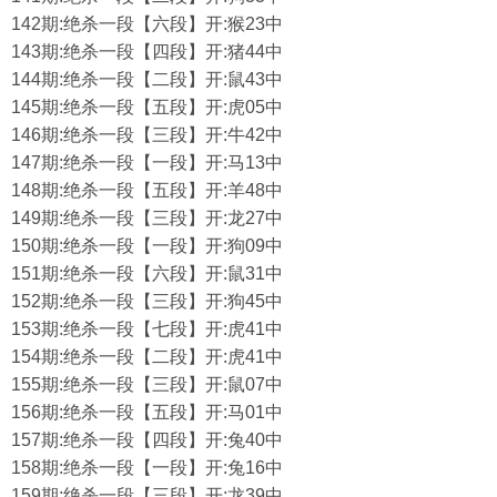
142期:绝杀一段【六段】开:猴23中
143期:绝杀一段【四段】开:猪44中
144期:绝杀一段【二段】开:鼠43中
145期:绝杀一段【五段】开:虎05中
146期:绝杀一段【三段】开:牛42中
147期:绝杀一段【一段】开:马13中
148期:绝杀一段【五段】开:羊48中
149期:绝杀一段【三段】开:龙27中
150期:绝杀一段【一段】开:狗09中
151期:绝杀一段【六段】开:鼠31中
152期:绝杀一段【三段】开:狗45中
153期:绝杀一段【七段】开:虎41中
154期:绝杀一段【二段】开:虎41中
155期:绝杀一段【三段】开:鼠07中
156期:绝杀一段【五段】开:马01中
157期:绝杀一段【四段】开:兔40中
158期:绝杀一段【一段】开:兔16中
159期:绝杀一段【三段】开:龙39中